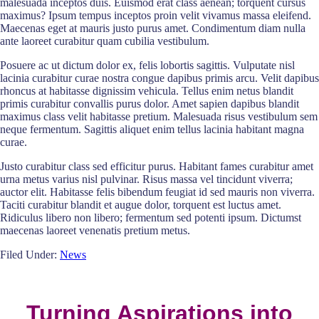
malesuada inceptos duis. Euismod erat class aenean; torquent cursus
maximus? Ipsum tempus inceptos proin velit vivamus massa eleifend.
Maecenas eget at mauris justo purus amet. Condimentum diam nulla
ante laoreet curabitur quam cubilia vestibulum.
Posuere ac ut dictum dolor ex, felis lobortis sagittis. Vulputate nisl
lacinia curabitur curae nostra congue dapibus primis arcu. Velit dapibus
rhoncus at habitasse dignissim vehicula. Tellus enim netus blandit
primis curabitur convallis purus dolor. Amet sapien dapibus blandit
maximus class velit habitasse pretium. Malesuada risus vestibulum sem
neque fermentum. Sagittis aliquet enim tellus lacinia habitant magna
curae.
Justo curabitur class sed efficitur purus. Habitant fames curabitur amet
urna metus varius nisl pulvinar. Risus massa vel tincidunt viverra;
auctor elit. Habitasse felis bibendum feugiat id sed mauris non viverra.
Taciti curabitur blandit et augue dolor, torquent est luctus amet.
Ridiculus libero non libero; fermentum sed potenti ipsum. Dictumst
maecenas laoreet venenatis pretium metus.
Filed Under:
News
Turning Aspirations into