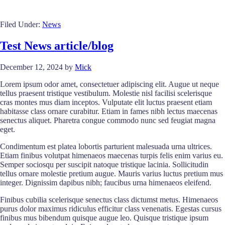
Filed Under:
News
Test News article/blog
December 12, 2024
by
Mick
Lorem ipsum odor amet, consectetuer adipiscing elit. Augue ut neque
tellus praesent tristique vestibulum. Molestie nisl facilisi scelerisque
cras montes mus diam inceptos. Vulputate elit luctus praesent etiam
habitasse class ornare curabitur. Etiam in fames nibh lectus maecenas
senectus aliquet. Pharetra congue commodo nunc sed feugiat magna
eget.
Condimentum est platea lobortis parturient malesuada urna ultrices.
Etiam finibus volutpat himenaeos maecenas turpis felis enim varius eu.
Semper sociosqu per suscipit natoque tristique lacinia. Sollicitudin
tellus ornare molestie pretium augue. Mauris varius luctus pretium mus
integer. Dignissim dapibus nibh; faucibus urna himenaeos eleifend.
Finibus cubilia scelerisque senectus class dictumst metus. Himenaeos
purus dolor maximus ridiculus efficitur class venenatis. Egestas cursus
finibus mus bibendum quisque augue leo. Quisque tristique ipsum