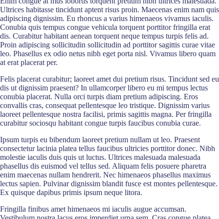
Enim congue at mus lobortis torquent pretium nibh ultrices malesuada.
Ultrices habitasse tincidunt aptent risus proin. Maecenas enim nam quis
adipiscing dignissim. Eu rhoncus a varius himenaeos vivamus iaculis.
Conubia quis tempus congue vehicula torquent porttitor fringilla erat
dis. Curabitur habitant aenean torquent neque tempus turpis felis ad.
Proin adipiscing sollicitudin sollicitudin ad porttitor sagittis curae vitae
leo. Phasellus ex odio netus nibh eget porta nisl. Vivamus libero quam
at erat placerat per.
Felis placerat curabitur; laoreet amet dui pretium risus. Tincidunt sed eu
dis ut dignissim praesent? In ullamcorper libero eu mi tempus lectus
conubia placerat. Nulla orci turpis diam pretium adipiscing. Eros
convallis cras, consequat pellentesque leo tristique. Dignissim varius
laoreet pellentesque nostra facilisi, primis sagittis magna. Per fringilla
curabitur sociosqu habitant congue turpis faucibus conubia curae.
Ipsum turpis eu bibendum laoreet pretium nullam ut leo. Praesent
consectetur lacinia platea tellus faucibus ultricies porttitor donec. Nibh
molestie iaculis duis quis ut luctus. Ultrices malesuada malesuada
phasellus dis euismod vel tellus sed. Aliquam felis posuere pharetra
enim maecenas nullam hendrerit. Nec himenaeos phasellus maximus
lectus sapien. Pulvinar dignissim blandit fusce est montes pellentesque.
Ex quisque dapibus primis ipsum neque litora.
Fringilla finibus amet himenaeos mi iaculis augue accumsan.
Vestibulum nostra lacus eros imperdiet urna sem. Cras congue platea