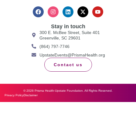
Stay in touch
300 E. McBee Street, Suite 401
Greenville, SC 29601
(864) 797-7746
UpstateEvents@PrismaHealth.org
Contact us
© 2026 Prisma Health-Upstate Foundation. All Rights Reserved.
Privacy Policy
Disclaimer